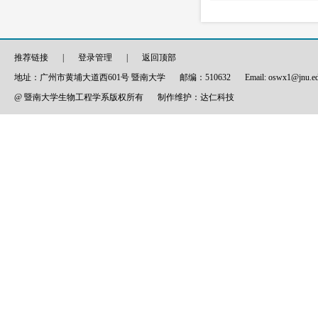
推荐链接
|
登录管理
|
返回顶部
地址：广州市黄埔大道西601号 暨南大学
邮编：510632
Email: oswx1@jnu.e
@ 暨南大学生物工程学系版权所有
制作维护：
达仁科技