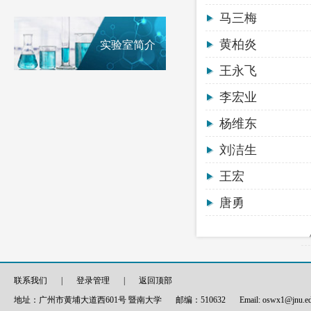
马三梅
黄柏炎
实验室简介
王永飞
李宏业
杨维东
刘洁生
王宏
唐勇
联系我们
|
登录管理
|
返回顶部
地址：广州市黄埔大道西601号 暨南大学
邮编：510632
Email: oswx1@jnu.e