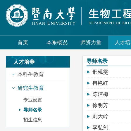
首页
本系概况
师资力量
人才培
导师名录
人才培养
邢曦雯
本科生教育
冉艳红
研究生教育
陈洁梅
专业设置
徐明芳
导师名录
刘大岭
招生信息
李弘剑