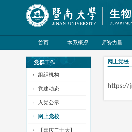
首页
本系概况
师资力量
网上党校
党群工作
组织机构
https://
党建动态
入党公示
网上党校
【喜庆二十大】